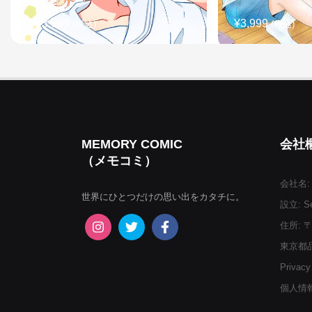
¥3,999
¥3,999
(税込)
(税込)
MEMORY COMIC
会社
（メモコミ）
会社名:
世界にひとつだけの思い出をカタチに。
設立: Se
¥3,999
¥3,999
(税込)
(税込)
住所: 〒
東京都品
Privacy
個人情