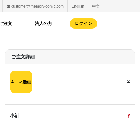
customer@memory-comic.com
English
中文
ご注文
法人の方
ログイン
ご注文詳細
¥
4コマ漫画
ユーザー情
小計
¥
お名前