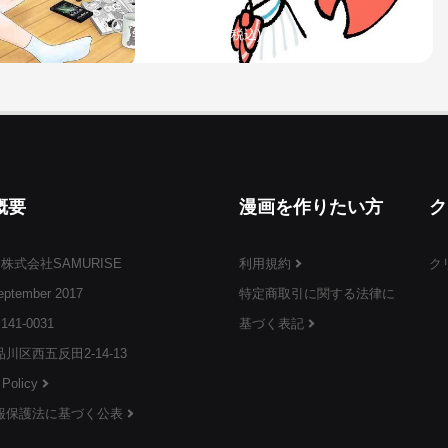
¥3,999
(税込)
概要
漫画を作りたい方
ク
 株式会社SAMURISE
利用規約
ク
ptember 2017
特定商取引に関する法律に
¥3,999
(税込)
141-0031
基づく表記
川区西五反田2-14-13
 Policy
報保護法に基づく公表