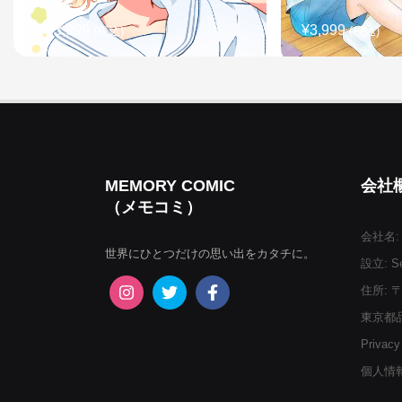
¥3,999
¥3,999
(税込)
(税込)
MEMORY COMIC
会社
（メモコミ）
会社名:
世界にひとつだけの思い出をカタチに。
設立: Se
¥3,999
¥3,999
(税込)
(税込)
住所: 〒
東京都品
Privacy
個人情