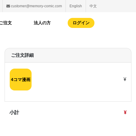
customer@memory-comic.com
English
中文
ご注文
法人の方
ログイン
ご注文詳細
¥
4コマ漫画
ユーザー情
小計
¥
お名前