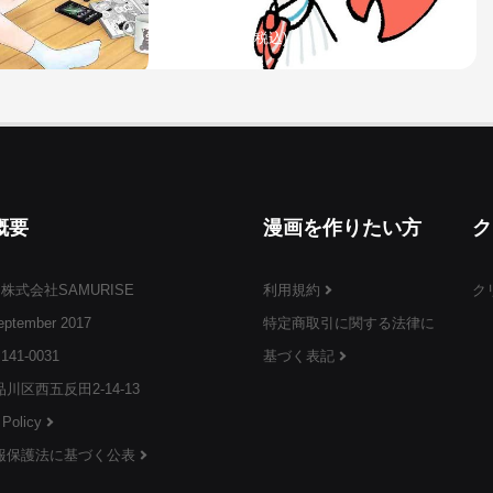
¥3,999
(税込)
概要
漫画を作りたい方
ク
 株式会社SAMURISE
利用規約
ク
ptember 2017
特定商取引に関する法律に
¥3,999
(税込)
141-0031
基づく表記
川区西五反田2-14-13
 Policy
報保護法に基づく公表