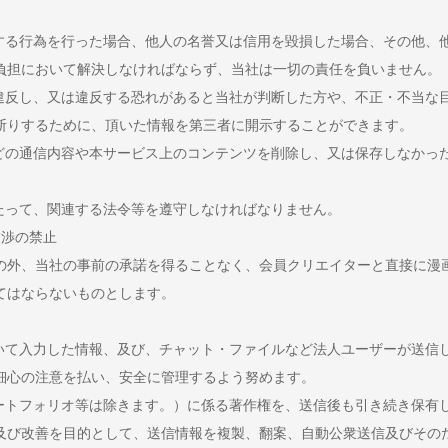
て
反する行為を行った場合、他人の名誉又は信用を毀損した場合、その他、
負担において解決しなければならず、当社は一切の責任を負いません。
に違反し、又は違反する恐れがあると当社が判断した方や、不正・不当な
断りするために、頂いた情報を第三者に開示することができます。
などの通信内容や本サービス上のコンテンツを削除し、又は保存しなかっ
あたって、関連する法令等を遵守しなければなりません。
交渉の禁止
の外、当社の事前の承諾を得ることなく、会員クリエイターと直接に漫
てはならないものとします。
おいて入力した情報、及び、チャット・ファイルなど法人ユーザーが送信
細心の注意を払い、安全に管理するよう努めます。
ポートフォリオ等は除きます。）に係る著作権を、送信後も引き続き保有
及び改善を目的として、送信情報を複製、翻案、自動公衆送信及びその