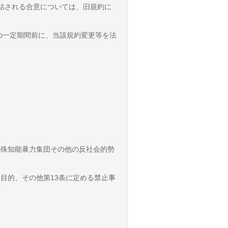
締結される合意については、旧規約に
の一定期間前に、当該規約変更等を法
特殊知能暴力集団その他の反社会的勢
う目的、その他第13条に定める禁止事