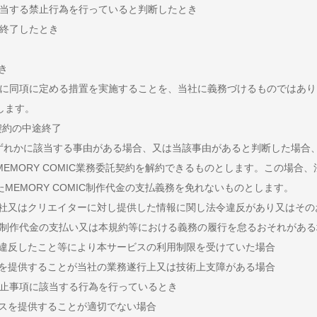
に該当する禁止行為を行っていると判断したとき
約が終了したとき
き
場合に同項に定める措置を実施することを、当社に義務づけるものではあ
します。
託契約の中途終了
いずれかに該当する事由がある場合、又は当該事由があると判断した場合
EMORY COMIC業務委託契約を解約できるものとします。この場合
MEMORY COMIC制作代金の支払義務を免れないものとします。
当社又はクリエイターに対し提供した情報に関し法令違反があり又はそ
OMIC制作代金の支払い又は本規約等における義務の履行を怠るおそれがあ
に違反したこと等により本サービスの利用制限を受けていた場合
スを提供することが当社の業務遂行上又は技術上支障がある場合
る禁止事項に該当する行為を行っているとき
ビスを提供することが適切でない場合