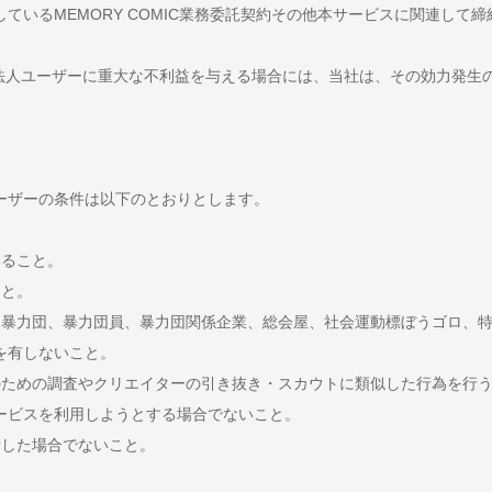
ているMEMORY COMIC業務委託契約その他本サービスに関連して
が法人ユーザーに重大な不利益を与える場合には、当社は、その効力発生
ーザーの条件は以下のとおりとします。
いること。
こと。
て、暴力団、暴力団員、暴力団関係企業、総会屋、社会運動標ぼうゴロ、
を有しないこと。
スのための調査やクリエイターの引き抜き・スカウトに類似した行為を行
ービスを利用しようとする場合でないこと。
断した場合でないこと。